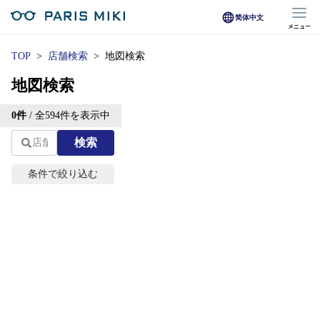
简体中文
メニュー
マイページ
TOP
店舗検索
地図検索
地図検索
Opera Club会員
Leaflet
| ©
OpenStreetMap
※店舗で会員登録された方
contributions | 地図修正は
こ
0
件
/ 全
594
件を表示中
ちら
オンラインショップ会員
検索
+
※オンラインで会員登録された方
−
条件で絞り込む
店舗を探す
エリアから探す
店舗検索/来店予約
現在地から探す
商品を探す
条
メガネ
件