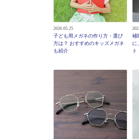
レンズ
アフ
サングラス
会社情
補聴器
2026.05.25
202
会社
コンタクトレンズ
子ども用メガネの作り方・選び
補
パリ
方は？ おすすめのキッズメガネ
に
グッズ・小物
も紹介
ト
採用
ブランドを探す
お問
ブランド一覧
English