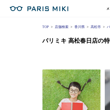
メ
TOP
店舗検索
香川県
高松市
パ
マイページ
パリミキのスタンダードレンズ
コンタクトレンズ
ハイグレ
コンテ
形から
形から
グッズ
メガネフレーム一覧
サングラス一覧
補聴器TOPページ
パリミキ 高松春日店の
スタッ
Opera Club会員
単焦点
花粉
単焦点レンズ
1日使い捨てレンズ
MEN
MEN
「聞こえ」について
※店舗で会員登録された方
ス
遠近両
フェ
遠近両用レンズ
1日使い捨てレンズ（カラー）
WOMEN
WOMEN
ご利用の流れ
オンラインショップ会員
コ
※オンラインで会員登録された方
室内用
SU
スマホイージー
2週間交換レンズ
UNISEX
UNISEX
レ
お手
店舗を探す
室内用（近々・中近）レンズ
2週間交換レンズ（カラー）
KIDS
KIDS
ブ
ムー
店舗検索/来店予約
ブランド一覧を見る
ブランド一覧を見る
お知
商品を探す
目の
メガネ
初め