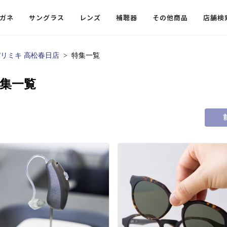
ガネ
サングラス
レンズ
補聴器
その他商品
店舗検
リミキ 高松春日店
特集一覧
ードレンズ
ンツを探す
探す
探す
・小物
機能性レンズ
価格から探す
価格から探す
特集一覧
フコンテンツ
レンズ
・飛沫対策メガネ
ウェリントン
ウェリントン
偏光機能レンズ
～￥10,000
～￥10,000
ルテイ
タッフコンテンツ一覧
用レンズ
リシモ猫部
スクエア（四角）
スクエア（四角）
調光レンズ
￥10,001～￥20,000
￥10,001～￥20,000
ゴルフ
ーディネート
（近々・中近）レンズ
N DELIGHT（サンデライト）
ラウンド（丸）
ラウンド（丸）
キャスリーBS Light
￥20,001～￥30,000
￥20,001～￥30,000
抗菌機
ビュー
入れグッズ
ボストン
ボストン
乱視用レンズ
￥30,001～￥40,000
￥30,001～￥40,000
KUMOR
ログ
ミングッズ
フォックス
フォックス
タフクリアコートレンズ
￥40,001～￥50,000
￥40,001～￥50,000
エクスプ
らせ
オーバル
オーバル
￥50,001～
￥50,001～
まめちしき
子ども近視レンズ
ボスリントン
ボスリントン
てのお客様へ
クラウンパント
クラウンパント