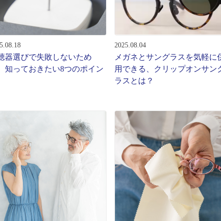
ターサービス
多角形
多角形
報
5.08.18
2025.08.04
概要
聴器選びで失敗しないため
メガネとサングラスを気軽に
ミキについて
、知っておきたい8つのポイン
用できる、クリップオンサン
ラスとは？
情報
い合わせ