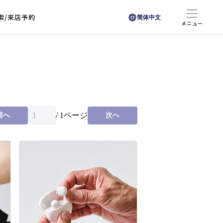
索/来店予約
简体中文
メニュー
色から探す
色から探す
お悩みからレンズを探す
ン保護レンズ
ブラック
ブラック
ブラウン
ブラウン
ゴールド
ゴールド
シルバー
シルバー
クリア
クリア
充実のレンズサービス
ピンク
ピンク
グレー
グレー
ホワイト
ホワイト
レッド
レッド
ブルー
ブルー
専用レンズ
イエロー
イエロー
グリーン
グリーン
パープル
パープル
オレンジ
オレンジ
/
1
ページ
前へ
次へ
レンズ交換
能付きコートレンズ
レンズの選び方
I 291 くもりにくい
レス レンズ サービス