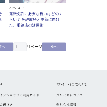
2025.04.13
そ
運転免許に必要な視力はどのく
る
らい？ 免許取得と更新に向け
た、眼鏡店の活用術
/
1
ページ
前へ
次へ
ド
サイトについて
インショップご利用ガイド
パリミキについて
の選び方
運営会社情報