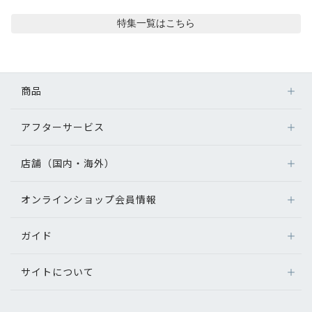
コンテンツを探す
特集
一覧はこちら
スタッフコンテンツ
スタッフコンテンツ一覧
商品
コーディネート
アフターサービス
メガネ
レンズ
店舗（国内・海外）
レビュー
アフターサービス
サングラス
メガネの保証について
補聴器
オンラインショップ会員情報
店舗検索
ブログ
メガネの不具合、修理について
コンタクトレンズ
海外店舗のご案内
補聴器に関するアフターサービス
ガイド
ログイン
グッズ・小物
お知らせ
よくあるご質問
新規会員登録
サイトについて
オンラインショップご利用ガイド
目のまめちしき
メガネの選び方
パリミキについて