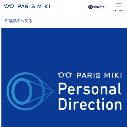
简体中文
メニュー
マイページ
店舗詳細へ戻る
Opera Club会員
※店舗で会員登録された方
オンラインショップ会員
※オンラインで会員登録された方
店舗を探す
店舗検索/来店予約
商品を探す
メガネ