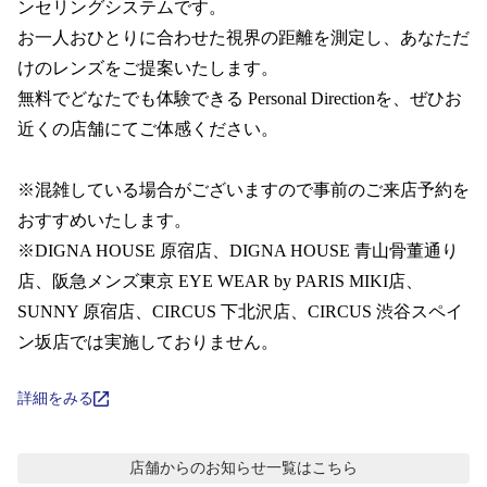
コンテンツを探す
ンセリングシステムです。  

お一人おひとりに合わせた視界の距離を測定し、あなただ
スタッフコンテンツ
けのレンズをご提案いたします。

無料でどなたでも体験できる Personal Directionを、ぜひお
スタッフコンテンツ一覧
近くの店舗にてご体感ください。

コーディネート
※混雑している場合がございますので事前のご来店予約を
おすすめいたします。 

※DIGNA HOUSE 原宿店、DIGNA HOUSE 青山骨董通り
レビュー
店、阪急メンズ東京 EYE WEAR by PARIS MIKI店、 
SUNNY 原宿店、CIRCUS 下北沢店、CIRCUS 渋谷スペイ
ブログ
ン坂店では実施しておりません。
お知らせ
詳細をみる
目のまめちしき
店舗からのお知らせ
一覧はこちら