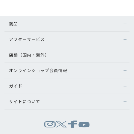
初めてのお客様へ
商品
アフターサービス
アフターサービス
メガネ
会社情報
レンズ
店舗（国内・海外）
アフターサービス
サングラス
会社概要
メガネの保証について
補聴器
オンラインショップ会員情報
店舗検索
メガネの不具合、修理について
コンタクトレンズ
パリミキについて
海外店舗のご案内
補聴器に関するアフターサービス
ガイド
ログイン
グッズ・小物
よくあるご質問
新規会員登録
採用情報
サイトについて
オンラインショップご利用ガイド
メガネの選び方
パリミキについて
お問い合わせ
お問い合わせ
運営会社情報
試着について