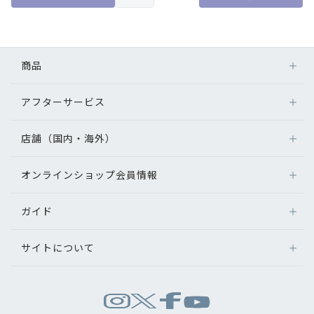
商品
アフターサービス
メガネ
レンズ
店舗（国内・海外）
アフターサービス
サングラス
メガネの保証について
補聴器
オンラインショップ会員情報
店舗検索
メガネの不具合、修理について
コンタクトレンズ
海外店舗のご案内
補聴器に関するアフターサービス
ガイド
ログイン
グッズ・小物
よくあるご質問
新規会員登録
サイトについて
オンラインショップご利用ガイド
メガネの選び方
パリミキについて
お問い合わせ
運営会社情報