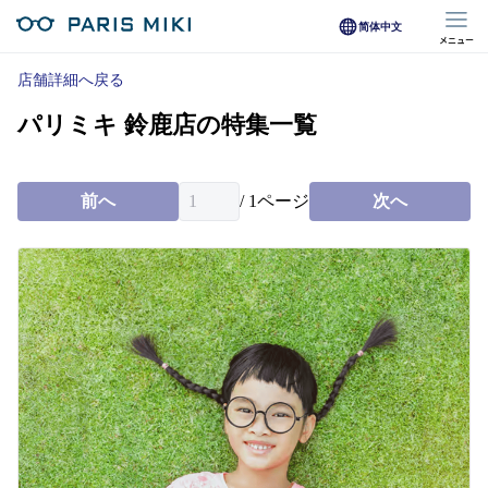
简体中文
メニュー
マイページ
店舗詳細へ戻る
パリミキ 鈴鹿店の特集一覧
Opera Club会員
※店舗で会員登録された方
前へ
/
1
ページ
次へ
オンラインショップ会員
※オンラインで会員登録された方
店舗を探す
店舗検索/来店予約
商品を探す
メガネ