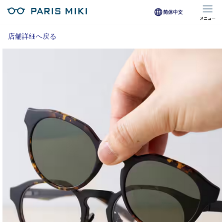
简体中文
メニュー
マイページ
店舗詳細へ戻る
Opera Club会員
※店舗で会員登録された方
オンラインショップ会員
※オンラインで会員登録された方
店舗を探す
店舗検索/来店予約
商品を探す
メガネ