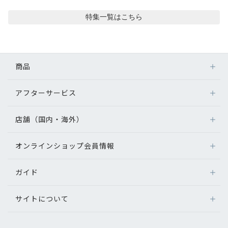
コンテンツを探す
特集
一覧はこちら
スタッフコンテンツ
スタッフコンテンツ一覧
商品
コーディネート
アフターサービス
メガネ
レンズ
店舗（国内・海外）
レビュー
アフターサービス
サングラス
メガネの保証について
補聴器
オンラインショップ会員情報
店舗検索
ブログ
メガネの不具合、修理について
コンタクトレンズ
海外店舗のご案内
補聴器に関するアフターサービス
ガイド
ログイン
グッズ・小物
お知らせ
よくあるご質問
新規会員登録
サイトについて
オンラインショップご利用ガイド
目のまめちしき
メガネの選び方
パリミキについて